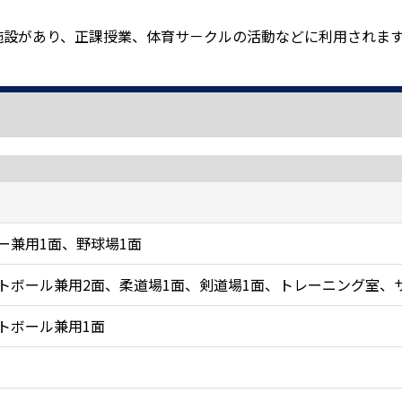
施設があり、正課授業、体育サ－クルの活動などに利用されま
ー兼用1面、野球場1面
トボール兼用2面、柔道場1面、剣道場1面、トレーニング室、
トボール兼用1面