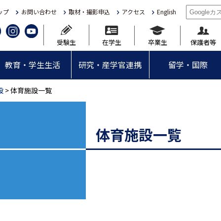
ップ
お問い合わせ
取材・撮影申込
アクセス
English
受験生
在学生
卒業生
保護者等
教育・学生生活
研究・産学官連携
留学・国際
設
> 体育施設一覧
体育施設一覧