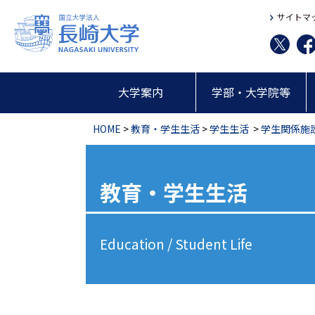
サイトマ
大学案内
学部・大学院等
HOME
>
教育・学生生活
>
学生生活
>
学生関係施
教育・学生生活
Education / Student Life