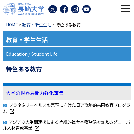
toggl
HOME
>
教育・学生生活
> 特色ある教育
教育・学生生活
Education / Student Life
特色ある教育
大学の世界展開力強化事業
プラネタリーヘルスの実現に向けた日ア戦略的共同教育プログラ
ム
アジアの大学間連携による持続的社会基盤整備を支えるグローバ
ル人材育成事業