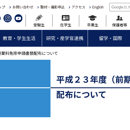
ップ
お問い合わせ
取材・撮影申込
アクセス
English
受験生
在学生
卒業生
保護者等
教育・学生生活
研究・産学官連携
留学・国際
授業料免除申請書類配布について
平成２３年度（前
配布について