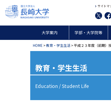
サイトマ
大学案内
学部・大学院等
HOME
>
教育・学生生活
> 平成２３年度（前期）
教育・学生生活
Education / Student Life