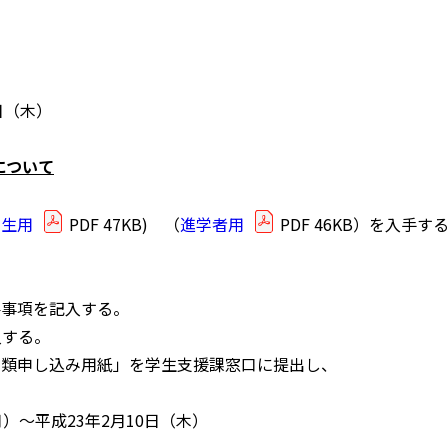
日（木）
について
学生用
PDF 47KB) （
進学者用
PDF 46KB）を入手す
要事項を記入する。
入する。
書類申し込み用紙」を学生支援課窓口に提出し、
）〜平成23年2月10日（木）