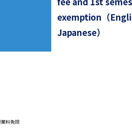
fee and 1st semes
exemption（Engli
Japanese）
授業料免除