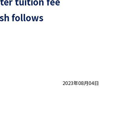
ter tuition fee
sh follows
2023年08月04日