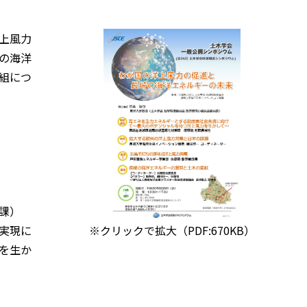
上風力
の海洋
組につ
課）
実現に
※クリックで拡大（PDF:670KB）
を生か