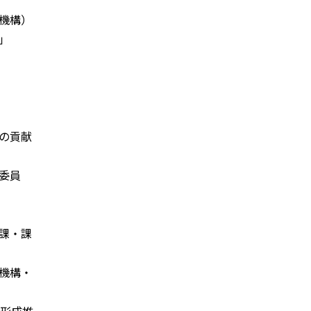
機構）
」
の貢献
委員
課・課
機構・
ー形成推