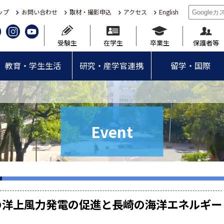
ップ
お問い合わせ
取材・撮影申込
アクセス
English
受験生
在学生
卒業生
保護者等
教育・学生生活
研究・産学官連携
留学・国際
Event
の洋上風力発電の促進と長崎の海洋エネルギー