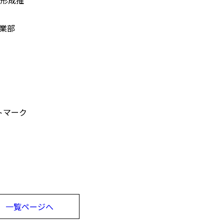
業部
）
をアットマーク
一覧ページへ