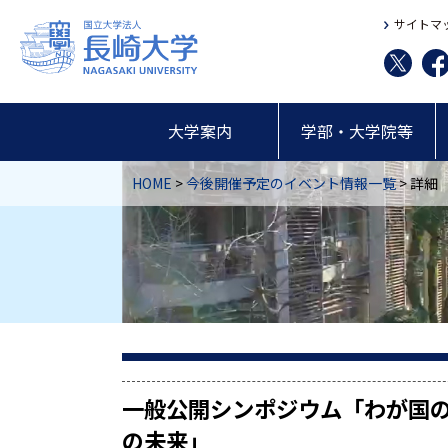
サイトマ
大学案内
学部・大学院等
HOME
>
今後開催予定のイベント情報一覧
> 詳細
一般公開シンポジウム「わが国
の未来」