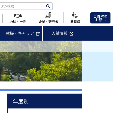
ご寄附の
お願い
地域・一般
企業・研究者
教職員
就職・キャリア
入試情報
年度別