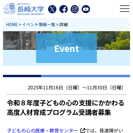
toggl
HOME
>
イベント情報一覧
> 詳細
Event
2025年11月16日（日曜）～11月30日（日曜）
令和８年度子どもの心の支援にかかわる
高度人材育成プログラム受講者募集
子どもの心の医療・教育センター
では、発達障がい