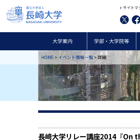
サイトマ
大学案内
学部・大学院等
HOME
>
イベント情報一覧
> 詳細
長崎大学リレー講座2014『On th