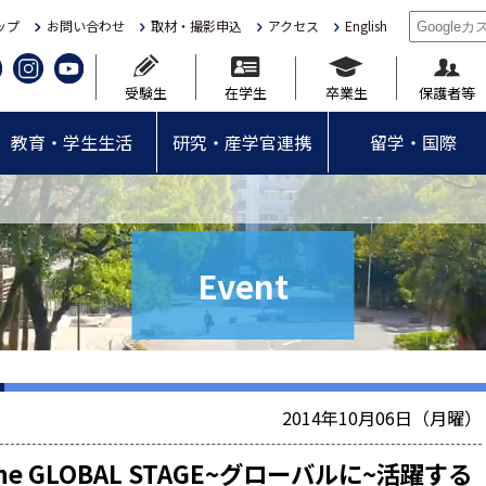
ップ
お問い合わせ
取材・撮影申込
アクセス
English
受験生
在学生
卒業生
保護者等
教育・学生生活
研究・産学官連携
留学・国際
Event
2014年10月06日（月曜）
e GLOBAL STAGE~グローバルに~活躍する