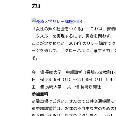
力』
「女性の輝く社会をつくる」−−これは、安
ークスルーを実現するには、男女を問わず、
ことが欠かせない。2014年のリレー講座で
ージを通して、「グローバルに活躍する力」
る。
会 場 長崎大学 中部講堂（長崎市文教町1-
日 程 10月6日（月）〜12月8日（月）１
主 催 長崎大学 共 催 長崎新聞社
参加無料
※駐車場はございませんので公共交通機関に
※中部講堂前は、お体の不自由な方のための
※お申し込みは、以下のボタンをクリックし