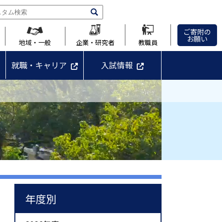
ご寄附の
お願い
地域・一般
企業・研究者
教職員
就職・キャリア
入試情報
年度別