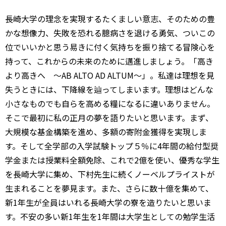
長崎大学の理念を実現するたくましい意志、そのための豊
かな想像力、失敗を恐れる臆病さを退ける勇気、ついこの
位でいいかと思う易きに付く気持ちを振り捨てる冒険心を
持って、これからの未来のために邁進しましょう。「高き
より高きへ 〜AB ALTO AD ALTUM〜」。私達は理想を見
失うときには、下降線を辿ってしまいます。理想はどんな
小さなものでも自らを高める糧になるに違いありません。
そこで最初に私の正月の夢を語りたいと思います。まず、
大規模な基金構築を進め、多額の寄附金獲得を実現しま
す。そして全学部の入学試験トップ５％に4年間の給付型奨
学金または授業料全額免除、これで2億を使い、優秀な学生
を長崎大学に集め、下村先生に続くノーベルプライストが
生まれることを夢見ます。また、さらに数十億を集めて、
新1年生が全員はいれる長崎大学の寮を造りたいと思いま
す。不安の多い新1年生を1年間は大学生としての勉学生活