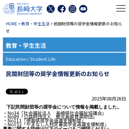
toggl
HOME
>
教育・学生生活
> 民間財団等の奨学金情報更新のお知ら
せ
教育・学生生活
Education / Student Life
民間財団等の奨学金情報更新のお知らせ
2025年08月26日
下記民間財団等の奨学金について情報を掲載しました。
・No34「社会福祉法人 長崎県社会福祉協議会」
・No89「公益財団法人 鹿児島県育英財団」
・No113「徳島県奨学金返還支援制度」
・No152「やまなし人材定着奨学金返還支援制度」
募集に関する詳細は以下のページをご確認ください。