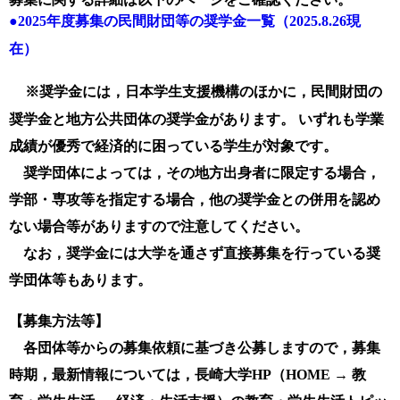
●
2025
年
度募集
の民間財団等の奨学金一覧（2025.8.26
現
在）
※奨学金には，日本学生支援機構のほかに，民間財団の
奨学金と地方公共団体の奨学金があります。 いずれも学業
成績が優秀で経済的に困っている学生が対象です。
奨学団体によっては，その地方出身者に限定する場合，
学部・専攻等を指定する場合，他の奨学金との併用を認め
ない場合等がありますので注意してください。
なお，奨学金には大学を通さず直接募集を行っている奨
学団体等もあります。
【募集方法等】
各団体等からの募集依頼に基づき公募しますので，募集
時期，最新情報については，長崎大学
HP
（
HOME →
教