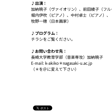
♪出演：
加納暁子（ヴァイオリン）、前田綾子（フル
堀内伊吹（ピアノ）、中村卓士（ピアノ）、
牧野一穂（日本画家）
♪プログラム：
チラシをご覧ください。
♪お問い合わせ先：
長崎大学教育学部（音楽専攻）加納暁子
E-mail: k-akiko＊nagasaki-u.ac.jp
（＊を＠に変えて下さい）