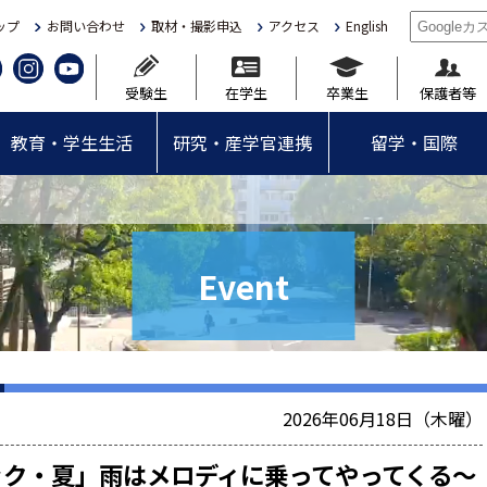
ップ
お問い合わせ
取材・撮影申込
アクセス
English
受験生
在学生
卒業生
保護者等
教育・学生生活
研究・産学官連携
留学・国際
Event
2026年06月18日（木曜）
ック・夏」雨はメロディに乗ってやってくる～