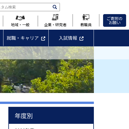
ご寄附の
お願い
地域・一般
企業・研究者
教職員
就職・キャリア
入試情報
年度別