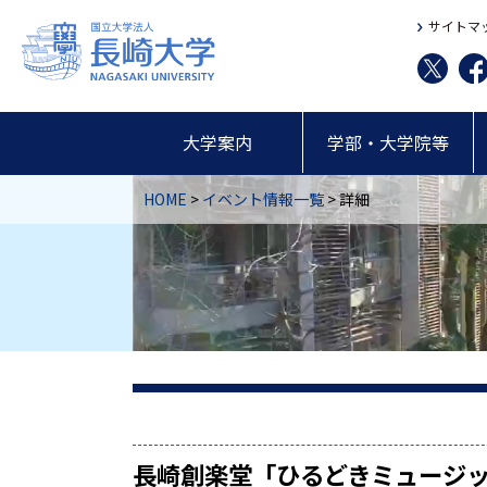
サイトマ
大学案内
学部・大学院等
HOME
>
イベント情報一覧
> 詳細
長崎創楽堂「ひるどきミュージ