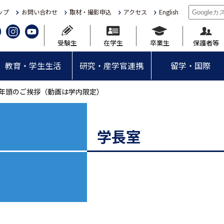
ップ
お問い合わせ
取材・撮影申込
アクセス
English
受験生
在学生
卒業生
保護者等
教育・学生生活
研究・産学官連携
留学・国際
3年 年頭のご挨拶（動画は学内限定）
学長室