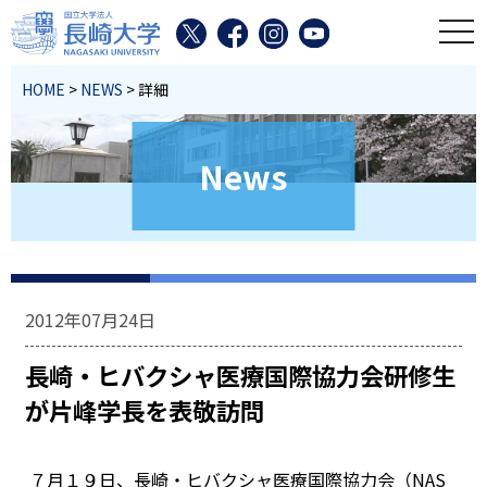
toggl
HOME
>
NEWS
> 詳細
News
2012年07月24日
長崎・ヒバクシャ医療国際協力会研修生
が片峰学長を表敬訪問
７月１９日、長崎・ヒバクシャ医療国際協力会（NAS