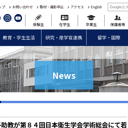
ップ
お問い合わせ
取材・撮影申込
アクセス
English
受験生
在学生
卒業生
保護者等
教育・学生生活
研究・産学官連携
留学・国際
News
子助教が第８４回日本衛生学会学術総会にて若