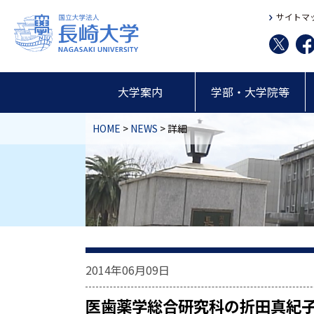
サイトマ
大学案内
学部・大学院等
HOME
>
NEWS
> 詳細
2014年06月09日
医歯薬学総合研究科の折田真紀