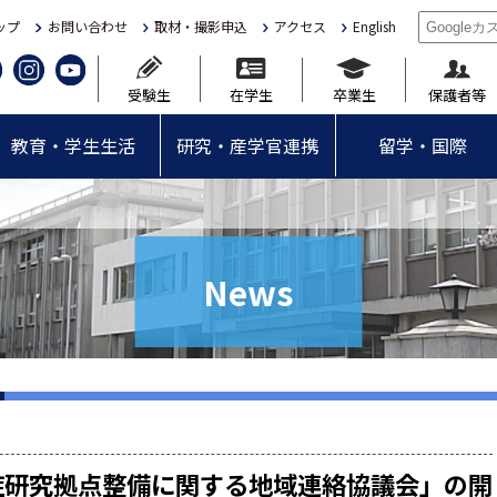
ップ
お問い合わせ
取材・撮影申込
アクセス
English
受験生
在学生
卒業生
保護者等
教育・学生生活
研究・産学官連携
留学・国際
News
症研究拠点整備に関する地域連絡協議会」の開