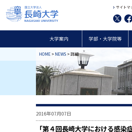
サイトマ
大学案内
学部・大学院等
HOME
>
NEWS
> 詳細
2016年07月07日
「第４回長崎大学における感染