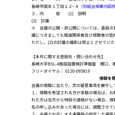
長崎市坂本１丁目１２−４（
別紙会場案内図
３．内 容 (1) 説明
(2) 討議
※ 会議の公開・非公開については、委員の皆
議につきましても報道関係者及び傍聴者の皆
ただし、(2)の討議の撮影は禁止とさせてい
【本件に関する登録先・問い合わせ先】
長崎大学BSL-4施設設置検討準備室 橋口、
フリーダイヤル： 0120-095819
傍聴を
会議の傍聴に当たり、次の留意事項を厳守し
１．傍聴を希望される方が多数の場合は、お
れた方は当方から特段の連絡がない場合、傍
名の申し込みがあった場合には、調整させて
２．会場でお示しする事務局の指定した場所