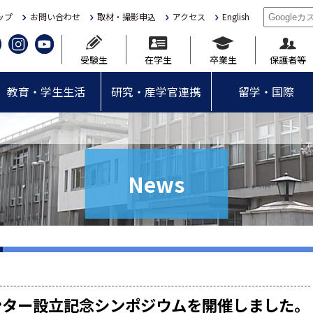
ップ
お問い合わせ
取材・撮影申込
アクセス
English
受験生
在学生
卒業生
保護者等
教育・学生生活
研究・産学官連携
留学・国際
News
ンター設立記念シンポジウムを開催しました。