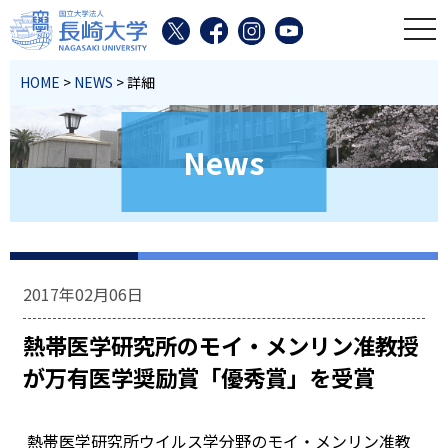
toggl
HOME
>
NEWS
> 詳細
News
2017年02月06日
熱帯医学研究所のモイ・メンリン准教授
が万有医学奨励賞「優秀賞」を受賞
熱帯医学研究所ウイルス学分野のモイ・メンリン准教