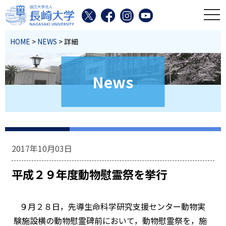
toggl
HOME
>
NEWS
> 詳細
News
2017年10月03日
平成２９年度動物慰霊祭を挙行
９月２８日，先導生命科学研究支援センター動物実
験施設横の動物慰霊碑前において，動物慰霊祭を，施