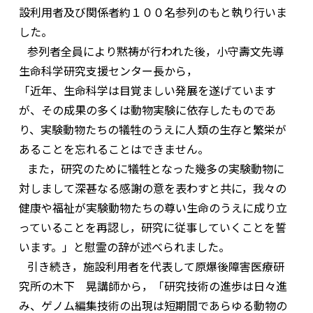
設利用者及び関係者約１００名参列のもと執り行いま
した。
参列者全員により黙祷が行われた後，小守壽文先導
生命科学研究支援センター長から，
「近年、生命科学は目覚ましい発展を遂げています
が、その成果の多くは動物実験に依存したものであ
り、実験動物たちの犠牲のうえに人類の生存と繁栄が
あることを忘れることはできません。
また，研究のために犠牲となった幾多の実験動物に
対しまして深甚なる感謝の意を表わすと共に，我々の
健康や福祉が実験動物たちの尊い生命のうえに成り立
っていることを再認し，研究に従事していくことを誓
います。」と慰霊の辞が述べられました。
引き続き，施設利用者を代表して原爆後障害医療研
究所の木下 晃講師から，「研究技術の進歩は日々進
み、ゲノム編集技術の出現は短期間であらゆる動物の