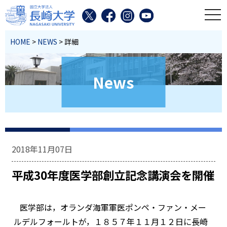
toggl
HOME
>
NEWS
> 詳細
News
2018年11月07日
平成30年度医学部創立記念講演会を開催
医学部は，オランダ海軍軍医ポンペ・ファン・メー
ルデルフォールトが，１８５７年１１月１２日に長崎