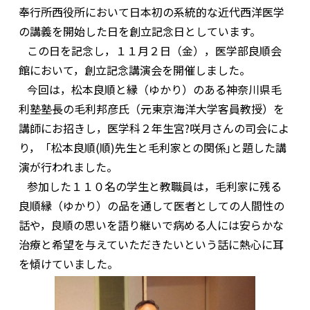
奉行所西役所において日本初の系統的な近代西洋医学
の講義を開始した日を創立記念日としています。
この日を記念し，１１月２日（金），医学部良順会
館において，創立記念講演会を開催しました。
今回は，松本良順と縁（ゆかり）のある神奈川県毛
利塾塾長の毛利邦彦氏（元東京海洋大学客員教授）を
講師にお招きし，医学科２年生宮?咲月さんの司会によ
り，「松本良順(順)先生と毛利家との関係｣と題した講
演が行われました。
参加した１１０名の学生と教職員は，毛利家に残る
良順縁（ゆかり）の品を通して医者としての人間性の
話や，良順の思いを語り継いで病める人には安らかな
治療と希望を与えていただきたいという話に熱心に耳
を傾けていました。