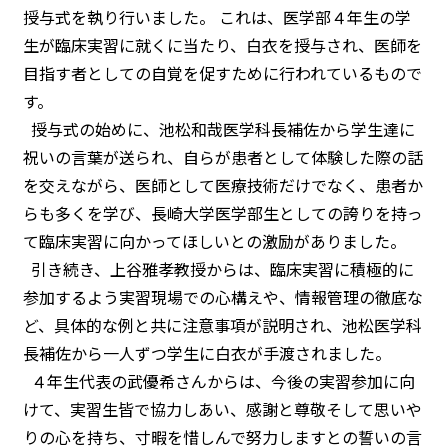
授与式を執り行いました。 これは、医学部４年生の学
生が臨床実習に就くに当たり、白衣を授与され、医師を
目指す者としての自覚を促すために行われているもので
す。
授与式の始めに、池松和哉医学科長補佐から学生達に
祝いの言葉が送られ、自らが患者として体験した際の話
を交えながら、医師として医療技術だけでなく、患者か
らも多くを学び、長崎大学医学部生としての誇りを持っ
て臨床実習に向かってほしいとの激励がありました。
引き続き、上谷雅孝教授からは、臨床実習に積極的に
参加するよう実習現場での心構えや、情報管理の徹底な
ど、具体的な例と共に注意事項が説明され、池松医学科
長補佐から一人ずつ学生に白衣が手渡されました。
４年生代表の武優希さんからは、今後の実習参加に向
けて、実習生皆で協力しあい、感謝と尊敬そして思いや
りの心を持ち、寸暇を惜しんで努力しますとの誓いの言