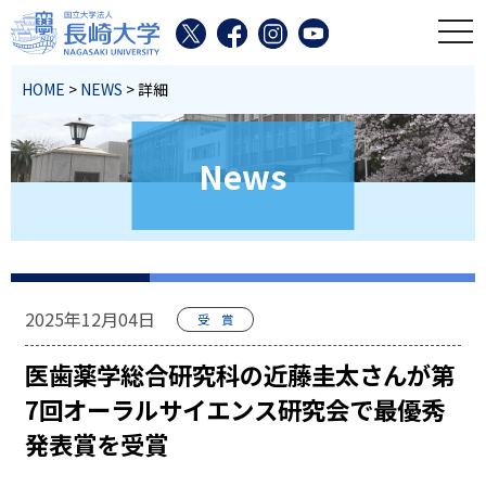
toggl
HOME
>
NEWS
> 詳細
News
2025年12月04日
受 賞
医歯薬学総合研究科の近藤圭太さんが第
7回オーラルサイエンス研究会で最優秀
発表賞を受賞