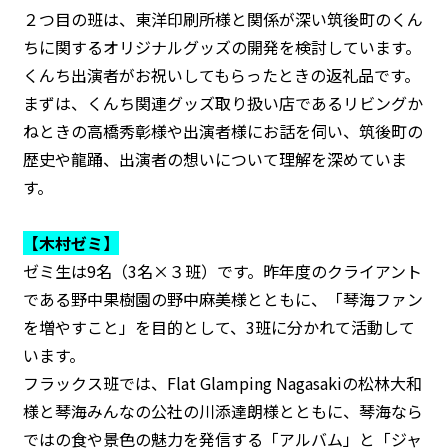
２つ目の班は、東洋印刷所様と関係が深い筑後町のくん
ちに関するオリジナルグッズの開発を検討しています。
くんち出演者がお祝いしてもらったときの返礼品です。
まずは、くんち関連グッズ取り扱い店であるリビングか
ねときの高橋秀彰様や出演者様にお話を伺い、筑後町の
歴史や龍踊、出演者の想いについて理解を深めていま
す。
【木村ゼミ】
ゼミ生は9名（3名×３班）です。昨年度のクライアント
である野中果樹園の野中麻美様とともに、「琴海ファン
を増やすこと」を目的として、3班に分かれて活動して
います。
フラックス班では、Flat Glamping Nagasakiの松林大和
様と琴海みんなの公社の川添達朗様とともに、琴海なら
ではの食や景色の魅力を発信する「アルバム」と「ジャ