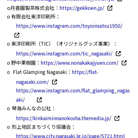
o月香園製茶株式会社：
https://gekkoen.jp/
有限会社東洋印刷所：
o
https://www.instagram.com/toyoinsatsu1950/
東洋印刷所（
TIC
）（オリジナルグッズ事業）：
o
https://www.instagram.com/tic_nagasaki/
野中果樹園：
https://www.nonakakajyuen.com/
o
Flat Glamping Nagasaki
：
https://flat-
o
nagasaki.com/
https://www.instagram.com/flat_glamping_nagas
aki/
琴海みんなの公社：
o
https://kinkaiminnanokosha.themedia.jp/
形上地区まちづくり協議会：
o
https://www.city.nagasaki.lg.jp/page/5721.html