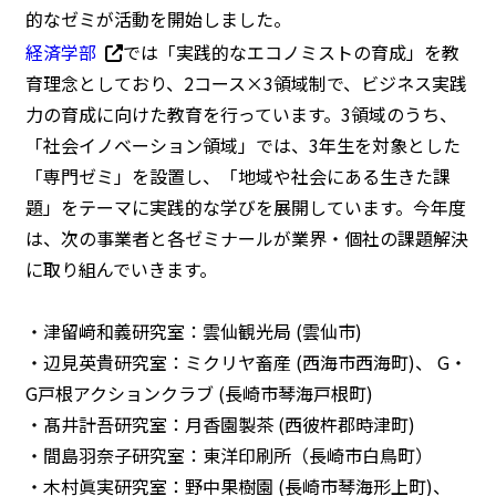
的なゼミが活動を開始しました。
経済学部
では「実践的なエコノミストの育成」を教
育理念としており、
2
コース
×3
領域制で、ビジネス実践
力の育成に向けた教育を行っています。
3
領域のうち、
「社会イノベーション領域」では、
3
年生を対象とした
「専門ゼミ」を設置し、「地域や社会にある生きた課
題」をテーマに実践的な学びを展開しています。今年度
は、次の事業者と各ゼミナールが業界・個社の課題解決
に取り組んでいきます。
・津留﨑和義研究室：雲仙観光局 (雲仙市)
・辺見英貴研究室：ミクリヤ畜産 (西海市西海町)、 G・
G戸根アクションクラブ (長崎市琴海戸根町)
・髙井計吾研究室：月香園製茶 (西彼杵郡時津町)
・間島羽奈子研究室：東洋印刷所（長崎市白鳥町）
・木村眞実研究室：野中果樹園 (長崎市琴海形上町)、