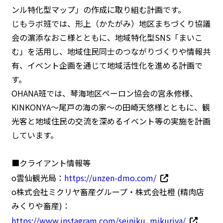
ンル特化型マップ」の作成に取り組む計画です。
じもラボ班では、形上（かたがみ）地区まちづくり協議
会の濵添なおこ様とともに、地域特化型SNS「まいこ
む」を活用し、地域住民同士のつながりづくりや情報共
有、イベント企画を通じて地域活性化を進める計画で
す。
OHANA班では、琴海地区ペーロン協会の宮永修様、
KINKONYA～尾戸の海の家～の田崎天悠様とともに、観
光客と地域住民の交流を深めるイベント等の実施を計画
しています。
■クライアント情報等
o雲仙観光局：
https://unzen-dmo.com/
o株式会社ミクリヤ畜産グループ・株式会社橙 (精肉店
みくりや畜産)：
https://www.instagram.com/seiniku_mikuriya/