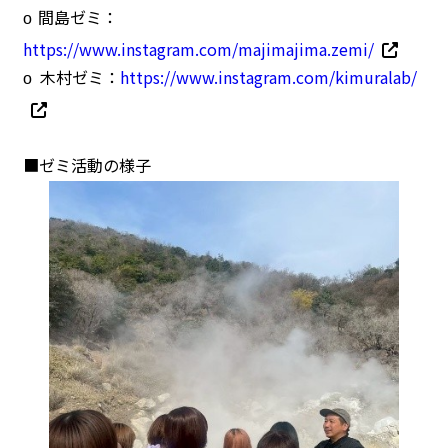
間島ゼミ：
o
https://www.instagram.com/majimajima.zemi/
木村ゼミ：
https://www.instagram.com/kimuralab/
o
■ゼミ活動の様子