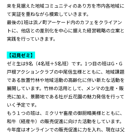
来を見据えた地域コミュニティのあり方を市内各地域に
て実証を重ねながら模索していきます。
最後の1班は浜ノ町アーケード内のカフェをクライアン
トに、他店との差別化を中心に据えた経営戦略の立案と
実践を行っていきます。
【辺見ゼミ】
ゼミ生は9名（4名班＋5名班）です。1つ目の班はG・G
戸根アクションクラブの中尾信生様とともに、地域課題
である放置竹林や地域活動の高齢化に伴い新たな活動を
展開しています。竹林の活用として、メンマの生産・販
売に加え、景勝地である社が丘花園の魅力発信を行って
いく予定です。
もう１つの班は、ミクリヤ畜産の御厨晴美様とともに、
和牛（経産牛）の販売促進に向けた活動をしています。
今年度はオンラインでの販売促進に力を入れ、現在は父