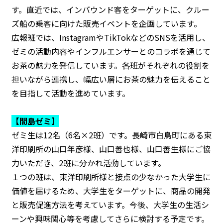
す。直近では、インバウンド客をターゲットに、クルー
ズ船の乗客に向けた販売イベントを企画しています。
広報班では、InstagramやTikTokなどのSNSを活用し、
ゼミの活動内容やインフルエンサーとのコラボを通じて
お茶の魅力を発信しています。各班がそれぞれの役割を
担いながら連携し、幅広い層にお茶の魅力を伝えること
を目指して活動を進めています。
【間島ゼミ】
ゼミ生は12名（6名×2班）です。長崎市白鳥町にある東
洋印刷所の山口年彦様、山口善也様、山口善生様にご協
力いただき、2班に分かれ活動しています。
１つの班は、東洋印刷所様と接点の少なかった大学生に
価値を届けるため、大学生をターゲットに、商品の開発
と販売促進方法を考えています。今後、大学生の生活シ
ーンや興味関心等を考慮してさらに検討する予定です。