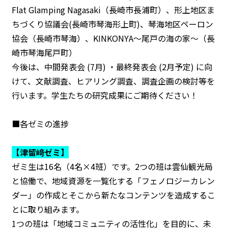
Flat Glamping Nagasaki（長崎市長浦町）、形上地区ま
ちづくり協議会(長崎市琴海形上町)、琴海地区ペーロン
協会（長崎市琴海）、KINKONYA～尾戸の海の家～（長
崎市琴海尾戸町）
今後は、中間発表会 (7月) ・最終発表会 (2月予定) に向
けて、文献調査、ヒアリング調査、調査企画の検討等を
行います。学生たちの研究成果にご期待ください！
■各ゼミの進捗
【津留﨑ゼミ】
ゼミ生は16名（4名×4班）です。2つの班は雲仙観光局
と協働で、地域資源を一覧化する「フェノロジーカレン
ダー」の作成とそこから新たなコンテンツを造成するこ
とに取り組みます。
1つの班は「地域コミュニティの活性化」を目的に、未