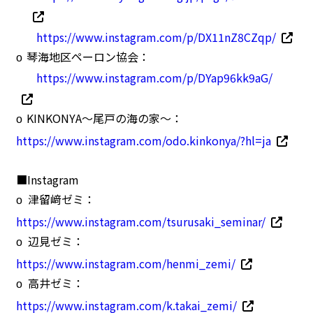
https://www.instagram.com/p/DX11nZ8CZqp/
琴海地区ペーロン協会：
o
https://www.instagram.com/p/DYap96kk9aG/
KINKONYA
〜尾戸の海の家〜：
o
https://www.instagram.com/odo.kinkonya/?hl=ja
■Instagram
津留﨑ゼミ：
o
https://www.instagram.com/tsurusaki_seminar/
辺見ゼミ：
o
https://www.instagram.com/henmi_zemi/
高井ゼミ：
o
https://www.instagram.com/k.takai_zemi/