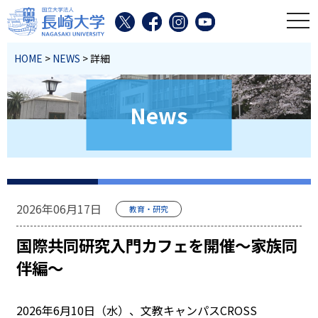
toggl
HOME
>
NEWS
> 詳細
News
2026年06月17日
教育・研究
国際共同研究入門カフェを開催～家族同
伴編～
2026年6月10日（水）、文教キャンパスCROSS