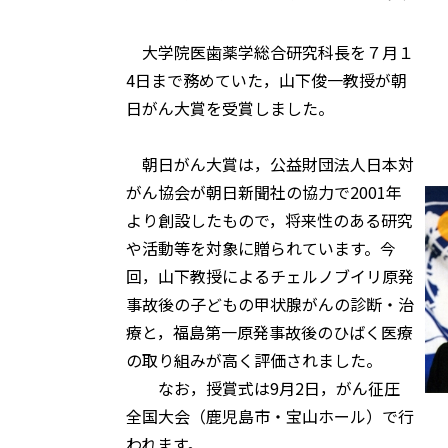
大学院医歯薬学総合研究科長を７月１
4日まで務めていた，山下俊一教授が朝
日がん大賞を受賞しました。
朝日がん大賞は，公益財団法人日本対
がん協会が朝日新聞社の協力で2001年
より創設したもので，将来性のある研究
や活動等を対象に贈られています。今
回，山下教授によるチェルノブイリ原発
事故後の子どもの甲状腺がんの診断・治
療と，福島第一原発事故後のひばく医療
の取り組みが高く評価されました。
なお，授賞式は9月2日，がん征圧
山
全国大会（鹿児島市・宝山ホール）で行
われます。