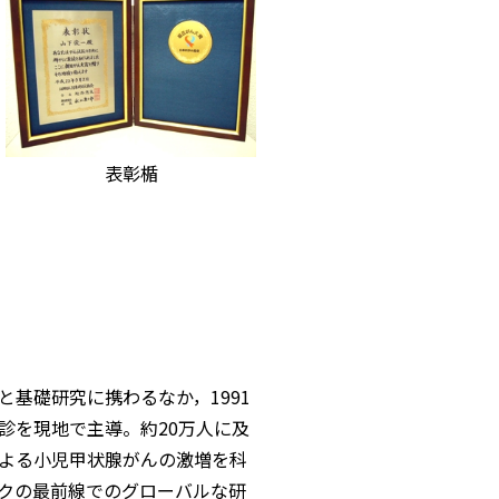
表彰楯
基礎研究に携わるなか，1991
診を現地で主導。約20万人に及
よる小児甲状腺がんの激増を科
クの最前線でのグローバルな研