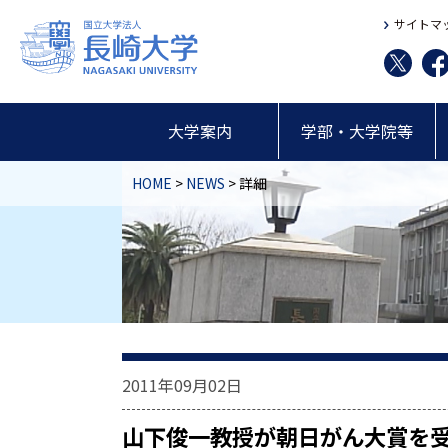
サイトマ
大学案内
学部・大学院等
HOME
>
NEWS
> 詳細
2011年09月02日
山下俊一教授が朝日がん大賞を