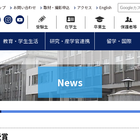
ップ
お問い合わせ
取材・撮影申込
アクセス
English
受験生
在学生
卒業生
保護者等
教育・学生生活
研究・産学官連携
留学・国際
News
受賞