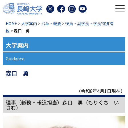
toggl
HOME
>
大学案内
>
沿革・概要
>
役員・副学長・学長特別補
佐
> 森口 勇
大学案内
Guidance
森口 勇
（令和8年4月1日現在）
理事（総務・報道担当）森口 勇（もりぐち い
さむ）