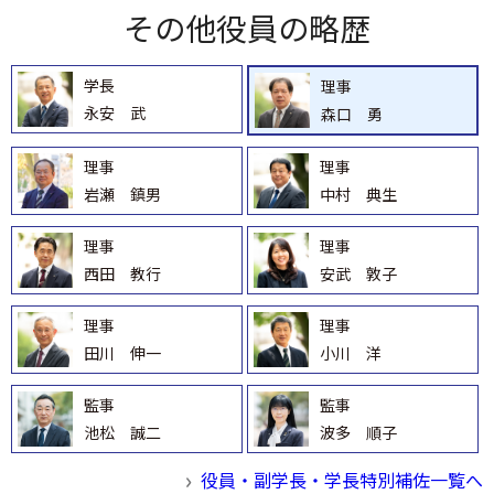
その他役員の略歴
学長
理事
永安 武
森口 勇
理事
理事
岩瀬 鎮男
中村 典生
理事
理事
西田 教行
安武 敦子
理事
理事
田川 伸一
小川 洋
監事
監事
池松 誠二
波多 順子
役員・副学長・学長特別補佐一覧へ