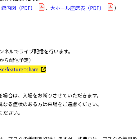
：
館内図（PDF）
、
大ホール座席表（PDF）
）
ャンネルでライブ配信を行います。
00から配信予定）
c?feature=share
る場合は、入場をお断りさせていただきます。
異なる症状のある方は来場をご遠慮ください。
ください。
は、マスクの着用を推奨しますが、式典中は、マスクの着用を