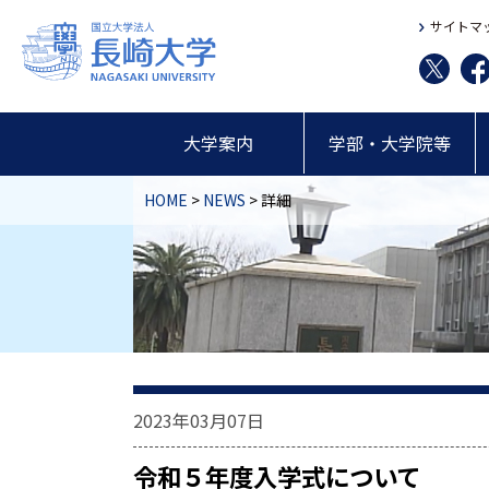
サイトマ
大学案内
学部・大学院等
HOME
>
NEWS
> 詳細
2023年03月07日
令和５年度入学式について