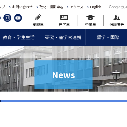
ップ
お問い合わせ
取材・撮影申込
アクセス
English
受験生
在学生
卒業生
保護者等
教育・学生生活
研究・産学官連携
留学・国際
News