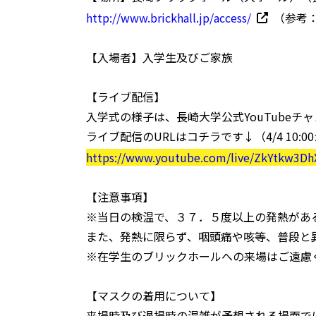
http://www.brickhall.jp/access/
（参考
【入場者】入学生及びご家族
【ライブ配信】
入学式の様子は、長崎大学公式YouTubeチ
ライブ配信のURLはコチラです↓（4/4 10:
https://www.youtube.com/live/ZkYtkw3DhX
【注意事項】
※当日の検温で、３７．５度以上の発熱があ
また、発熱に限らず、咽頭痛や咳等、普段と
※在学生のブリックホールへの来場はご遠慮
【マスクの着用について】
来場時及び退場時の混雑が予想される場面で