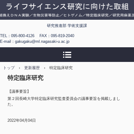
ライフサイエンス研究に
研究推進部 学術支援課
向けた取組（長崎大学）
TEL：095-800-4126 FAX：095-819-2040
E-mail：gakugaku@ml.nagasaki-u.ac.jp
トップ
›
更新履歴
›
特定臨床研究
特定臨床研究
【議事要旨】
第２回長崎大学特定臨床研究監査委員会の議事要旨を掲載しまし
た。
2022年04月04日