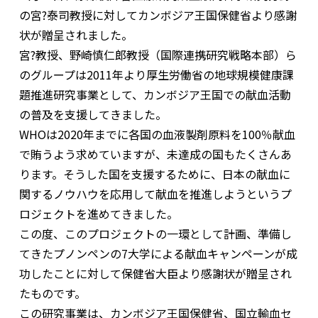
の宮?泰司教授に対してカンボジア王国保健省より感謝
状が贈呈されました。
宮?教授、野崎慎仁郎教授（国際連携研究戦略本部）ら
のグループは2011年より厚生労働省の地球規模健康課
題推進研究事業として、カンボジア王国での献血活動
の普及を支援してきました。
WHOは2020年までに各国の血液製剤原料を100％献血
で賄うよう求めていますが、未達成の国もたくさんあ
ります。そうした国を支援するために、日本の献血に
関するノウハウを応用して献血を推進しようというプ
ロジェクトを進めてきました。
この度、このプロジェクトの一環として計画、準備し
てきたプノンペンの7大学による献血キャンペーンが成
功したことに対して保健省大臣より感謝状が贈呈され
たものです。
この研究事業は、カンボジア王国保健省、国立輸血セ