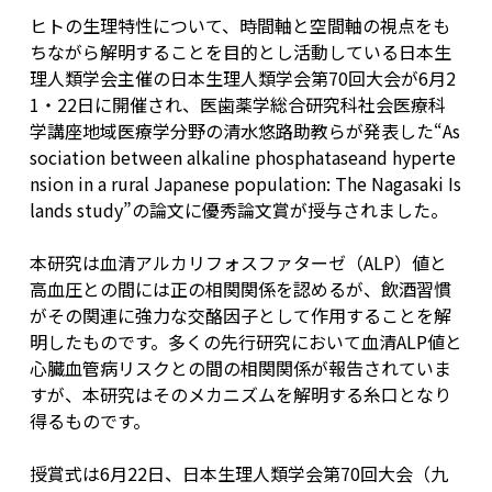
ヒトの生理特性について、時間軸と空間軸の視点をも
ちながら解明することを目的とし活動している日本生
理人類学会主催の日本生理人類学会第70回大会が6月2
1・22日に開催され、医歯薬学総合研究科社会医療科
学講座地域医療学分野の清水悠路助教らが発表した“As
sociation between alkaline phosphataseand hyperte
nsion in a rural Japanese population: The Nagasaki Is
lands study”の論文に優秀論文賞が授与されました。
本研究は血清アルカリフォスファターゼ（ALP）値と
高血圧との間には正の相関関係を認めるが、飲酒習慣
がその関連に強力な交酪因子として作用することを解
明したものです。多くの先行研究において血清ALP値と
心臓血管病リスクとの間の相関関係が報告されていま
すが、本研究はそのメカニズムを解明する糸口となり
得るものです。
授賞式は6月22日、日本生理人類学会第70回大会（九