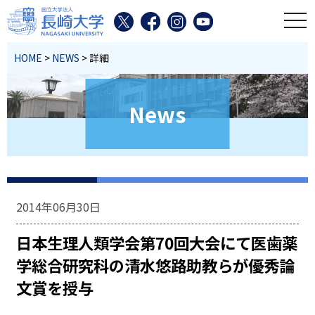
toggl
HOME
>
NEWS
> 詳細
News
2014年06月30日
日本生理人類学会第70回大会にて医歯薬
学総合研究科の清水悠路助教らが優秀論
文賞を授与