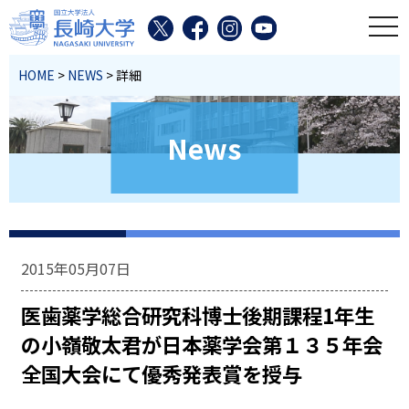
toggl
HOME
>
NEWS
> 詳細
News
2015年05月07日
医歯薬学総合研究科博士後期課程1年生
の小嶺敬太君が日本薬学会第１３５年会
全国大会にて優秀発表賞を授与