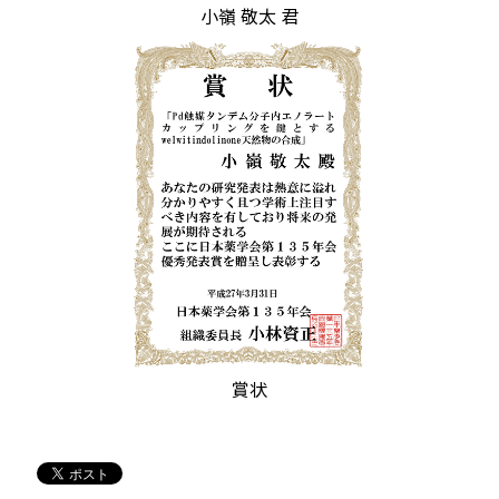
小嶺 敬太 君
賞状