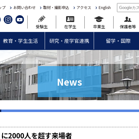
ップ
お問い合わせ
取材・撮影申込
アクセス
English
受験生
在学生
卒業生
保護者等
教育・学生生活
研究・産学官連携
留学・国際
News
に2000人を超す来場者