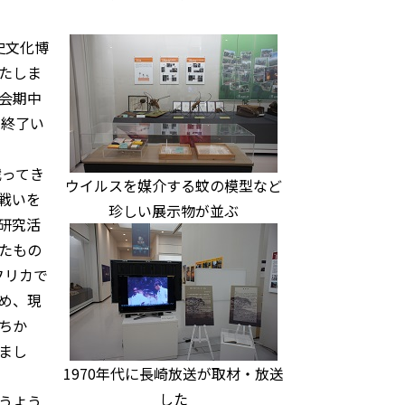
史文化博
たしま
会期中
に終了い
戦ってき
ウイルスを媒介する蚊の模型など
戦いを
珍しい展示物が並ぶ
研究活
たもの
フリカで
め、現
ちか
まし
1970年代に長崎放送が取材・放送
した
うよう