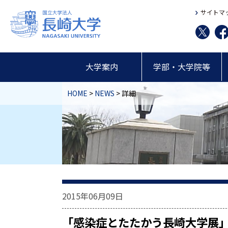
サイトマ
大学案内
学部・大学院等
HOME
>
NEWS
> 詳細
2015年06月09日
「感染症とたたかう長崎大学展」