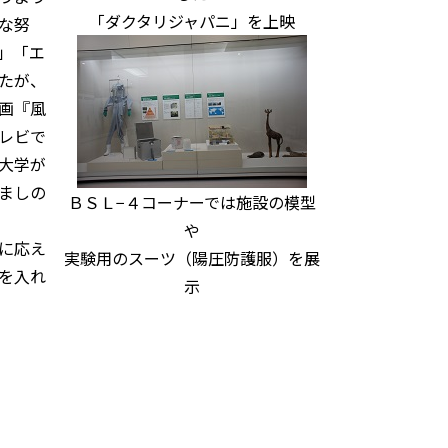
「ダクタリジャパニ」を上映
な努
」「エ
たが、
画『風
レビで
大学が
ましの
ＢＳＬ−４コーナーでは施設の模型
や
に応え
実験用のスーツ（陽圧防護服）を展
を入れ
示