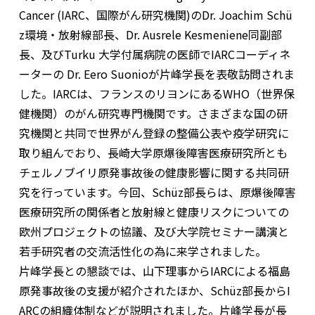
Cancer (IARC、国際がん研究機関)のDr. Joachim Schü
z環境・放射線部長、Dr. Ausrele Kesmeniene同副部
長、及びTurku 大学付属病院の医師でIARCコーディネ
ーターの Dr. Eero Suonioが片峰学長を表敬訪問されま
した。IARCは、フランスのリヨンにあるWHO（世界保
健機関）のがん研究専門機関です。さまざまな国の研
究機関と共同で世界がん登録の整備公表や疫学研究に
取り組んでおり、長崎大学原爆後障害医療研究所とも
チェルノブイリ原発事故後の健康影響に関する共同研
究を行っています。今回、Schüz部長らは、原爆後障害
医療研究所の関係者と放射線と健康リスクについての
欧州プロジェクトの協議、及び大学院セミナー講演と
若手研究者の交流活性化の為に来学されました。
片峰学長との懇談では、山下理事からIARCによる福島
原発事故後の支援が紹介されたほか、Schüz部長からI
ARCの組織体制などが説明されました。片峰学長が長