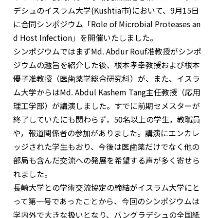
デシュのイスラム大学(Kushtia市)において、9月15日
に合同シンポジウム「Role of Microbial Proteases an
d Host Infection」を開催いたしました。
シンポジウムではまずMd. Abdur Rouf准教授がシンポ
ジウムの趣旨を紹介した後、根本孝幸教授および根本
優子准教授（医歯薬学総合研究科）が、また、イスラ
ム大学からはMd. Abdul Kashem Tang主任教授（応用
理工学部）が講演しました。すでに前期セメスターが
終了していたにも関わらず，50名以上の学生，教職員
や，報道関係者の参加がありました。講演にエンカレ
ッジされた学生もおり、今後は医歯薬だけでなく他の
部局も含んだ交流への発展を希望する声が多く寄せら
れました。
長崎大学との学術交流協定の締結がイスラム大学にと
って第一号であったことから、今回のシンポジウムは
学内外で大きな扱いとなり、バングラデシュの全国紙