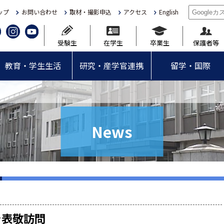
ップ
お問い合わせ
取材・撮影申込
アクセス
English
受験生
在学生
卒業生
保護者等
教育・学生生活
研究・産学官連携
留学・国際
News
を表敬訪問