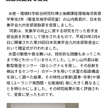
水産・環境科学総合研究科博士後期課程環境海洋資源
学専攻3年（衛星気候学研究室）の山内晃君が、日本気
象学会九州支部奨励賞を受賞しました。
同賞は、気象学の向上に資する研究を行った若手支
部会員を対象として授与されるもので、平成30年3月4
日に開催された第39回日本気象学会九州支部発表会に
おいて贈呈式が行われました。
氷雲の動態や振る舞いは、技術的な困難もあってこれ
まで殆どわかっていませんでした。しかし山内君は能
動型衛星センサー（自らシグナルを発し、その反射を
検出するセンサー）のデータを用いて氷雲の鉛直構造
を詳しく調べた結果、その特性は季節(夏季･冬季)や領
域 (ユーラシア東西間・北極海域) 毎に大きく異なるこ
とを明らかにしました。その研究結果が高く評価され
て、受賞に至ったものです。