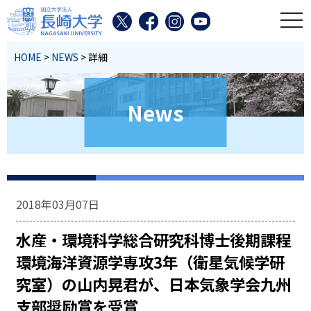
toggl
HOME
>
NEWS
> 詳細
News
2018年03月07日
水産・環境科学総合研究科博士後期課程
環境海洋資源学専攻3年（衛星気候学研
究室）の山内晃君が、日本気象学会九州
支部奨励賞を受賞