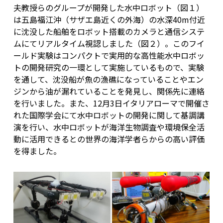
夫教授らのグループが開発した水中ロボット（図１）
は五島福江沖（サザエ島近くの外海）の水深40m付近
に沈没した船舶をロボット搭載のカメラと通信システ
ムにてリアルタイム視認しました（図２）。このフイ
ールド実験はコンパクトで実用的な高性能水中ロボッ
トの開発研究の一環として実施しているもので、実験
を通して、沈没船が魚の漁礁になっていることやエン
ジンから油が漏れていることを発見し、関係先に連絡
を行いました。また、12月3日イタリアローマで開催さ
れた国際学会にて水中ロボットの開発に関して基調講
演を行い、水中ロボットが海洋生物調査や環境保全活
動に活用できるとの世界の海洋学者らからの高い評価
を得ました。