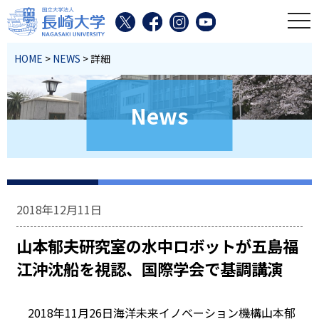
toggl
HOME
>
NEWS
> 詳細
News
2018年12月11日
山本郁夫研究室の水中ロボットが五島福
江沖沈船を視認、国際学会で基調講演
2018年11月26日海洋未来イノベーション機構山本郁