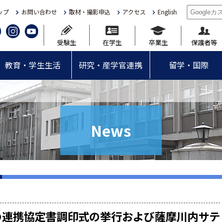
ップ
お問い合わせ
取材・撮影申込
アクセス
English
受験生
在学生
卒業生
保護者等
教育・学生生活
研究・産学官連携
留学・国際
News
の連携協定書調印式の挙行および薩摩川内サテ