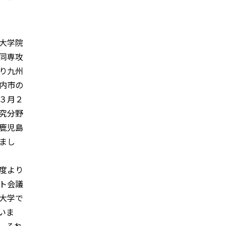
大学院
同専攻
り九州
内市の
３月２
究分野
鹿児島
まし
度より
ト会議
大学で
いま
、それ