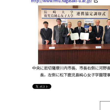
http://www.fmu.nagasaki-u.ac.jp/
中央に岩切薩摩川内市長、市長右側に河野
長，左側に松下鹿児島純心女子学園理