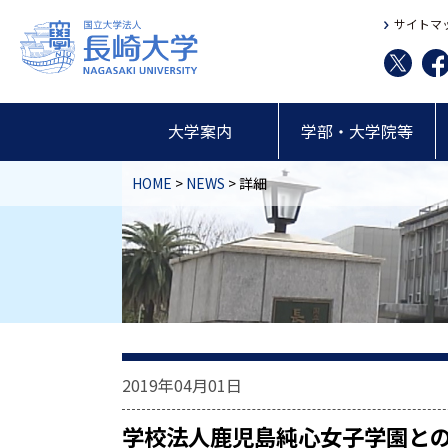
サイトマ
大学案内
学部・大学院等
HOME
>
NEWS
> 詳細
2019年04月01日
学校法人鹿児島純心女子学園と