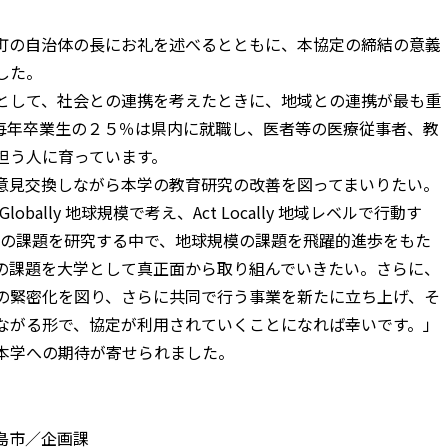
町の自治体の長にお礼を述べるとともに、本協定の締結の意義
した。
として、社会との連携を考えたときに、地域との連携が最も重
毎年卒業生の２５％は県内に就職し、医者等の医療従事者、教
担う人に育っています。
意見交換しながら本学の教育研究の改善を図ってまいりたい。
bally 地球規模で考え、Act Locally 地域レベルで行動す
bally”地域の課題を研究する中で、地球規模の課題を飛躍的進歩をもた
の課題を大学として真正面から取り組んでいきたい。さらに、
の緊密化を図り、さらに共同で行う事業を新たに立ち上げ、そ
ながる形で、協定が利用されていくことになれば幸いです。」
本学への期待が寄せられました。
島市／企画課