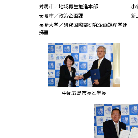
対馬市／地域再生推進本部
小
壱岐市／政策企画課
新
長崎大学／研究国際部研究企画課産学連
携室
中尾五島市長と学長