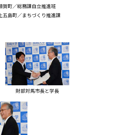
値賀町／総務課自立推進班
上五島町／まちづくり推進課
財部対馬市長と学長