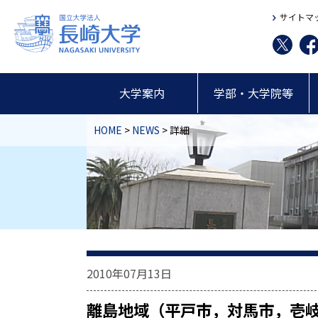
サイトマ
大学案内
学部・大学院等
HOME
>
NEWS
> 詳細
2010年07月13日
離島地域（平戸市，対馬市，壱