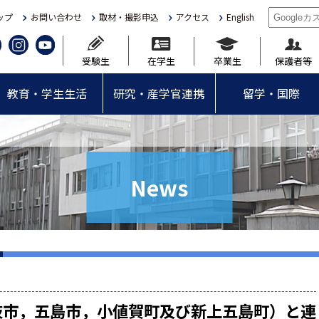
ップ
お問い合わせ
取材・撮影申込
アクセス
English
受験生
在学生
卒業生
保護者等
教育・学生生活
研究・産学官連携
留学・国際
News
岐市，五島市，小値賀町及び新上五島町）と連