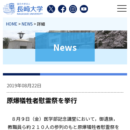
toggl
HOME
>
NEWS
> 詳細
News
2019年08月22日
原爆犠牲者慰霊祭を挙行
８月９日（金）医学部記念講堂において，御遺族，
教職員ら約２１０人の参列のもと原爆犠牲者慰霊祭を