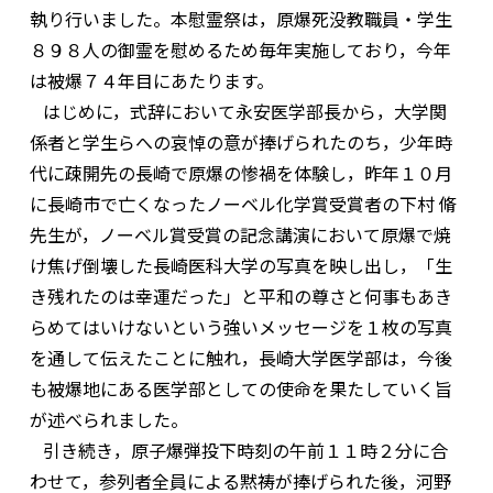
執り行いました。本慰霊祭は，原爆死没教職員・学生
８９８人の御霊を慰めるため毎年実施しており，今年
は被爆７４年目にあたります。
はじめに，式辞において永安医学部長から，大学関
係者と学生らへの哀悼の意が捧げられたのち，少年時
代に疎開先の長崎で原爆の惨禍を体験し，昨年１０月
に長崎市で亡くなったノーベル化学賞受賞者の下村 脩
先生が，ノーベル賞受賞の記念講演において原爆で焼
け焦げ倒壊した長崎医科大学の写真を映し出し，「生
き残れたのは幸運だった」と平和の尊さと何事もあき
らめてはいけないという強いメッセージを１枚の写真
を通して伝えたことに触れ，長崎大学医学部は，今後
も被爆地にある医学部としての使命を果たしていく旨
が述べられました。
引き続き，原子爆弾投下時刻の午前１１時２分に合
わせて，参列者全員による黙祷が捧げられた後，河野