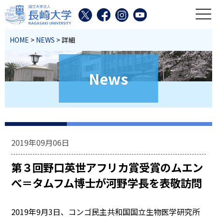
toggl
HOME
>
NEWS
> 詳細
News
2019年09月06日
第３回野口英世アフリカ賞受賞のムエン
べ＝タムフム博士が河野学長を表敬訪問
2019年9月3日、コンゴ民主共和国国立生物医学研究所