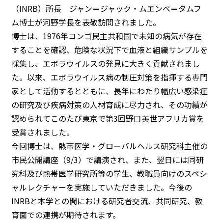
（INRB）所長 ジャン＝ジャック・ムエンべ＝タムフ
ム博士が河野学長を表敬訪問されました。
博士は、1976年コンゴ民主共和国で未知の病気が存在
することを確認、危険な状況下で血液と組織サンプルを
採集し、エボラウイルスの発見に大きく貢献されまし
た。以来、エボラウイルス病の制圧対策を指揮する専門
家として活動するとともに、長年にわたり幅広い感染症
の研究及び疾病対策の人材育成に尽力され、その功績が
認められてこのたび東京で第3回野口英世アフリカ賞を
受賞されました。
今回博士は、熱帯医学・グローバルヘルス研究科主催の
市民公開講座（9/3）で講演され、また、翌日には同研
究科及び熱帯医学研究所等の学生、教職員向けのスペシ
ャルレクチャーを実施していただきました。今後の
INRBと本学との間における研究者交流、共同研究、教
育面での連携が期待されます。