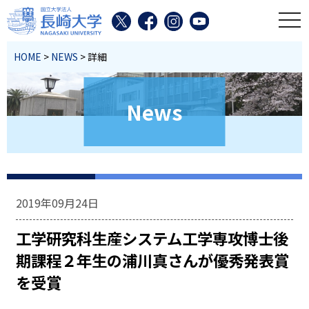
toggl
HOME
>
NEWS
> 詳細
News
2019年09月24日
工学研究科生産システム工学専攻博士後
期課程２年生の浦川真さんが優秀発表賞
を受賞