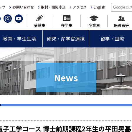
ップ
お問い合わせ
取材・撮影申込
アクセス
English
受験生
在学生
卒業生
保護者等
教育・学生生活
研究・産学官連携
留学・国際
News
電子工学コース 博士前期課程2年生の平田晃基