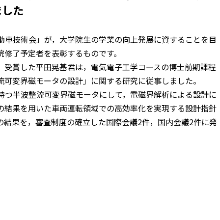
ました
動車技術会」が，大学院生の学業の向上発展に資することを目
院修了予定者を表彰するものです。
，受賞した平田晃基君は，電気電子工学コースの博士前期課程
流可変界磁モータの設計」に関する研究に従事しました。
持つ半波整流可変界磁モータにして，電磁界解析による設計に
の結果を用いた車両運転領域での高効率化を実現する設計指針
の結果を，審査制度の確立した国際会議2件，国内会議2件に発
。