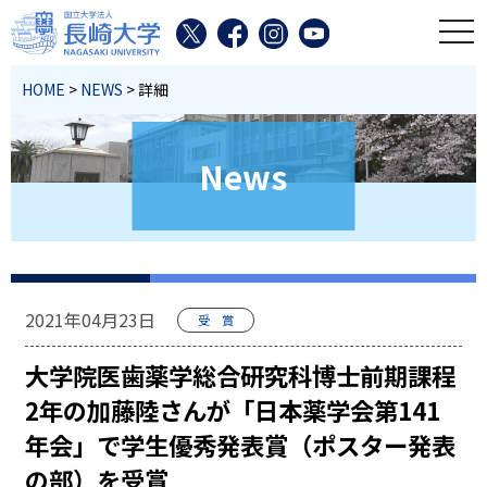
toggl
HOME
>
NEWS
> 詳細
News
2021年04月23日
受 賞
大学院医歯薬学総合研究科博士前期課程
2年の加藤陸さんが「日本薬学会第141
年会」で学生優秀発表賞（ポスター発表
の部）を受賞