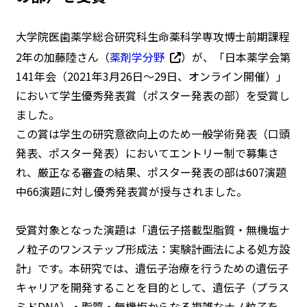
大学院医歯薬学総合研究科生命薬科学専攻博士前期課程
2年の加藤陸さん（
薬剤学分野
）が、「日本薬学会第
141年会（2021年3月26日～29日、オンライン開催）」
において学生優秀発表賞（ポスター発表の部）を受賞し
ました。
この賞は学生の研究意欲向上のため一般学術発表（口頭
発表、ポスター発表）においてエントリー制で募集さ
れ、厳正なる審査の結果、ポスター発表の部は607演題
中66演題に対し優秀発表賞が授与されました。
受賞対象となった演題は「遺伝子搭載型脂質・無機塩ナ
ノ粒子のワンステップ形成法：実験計画法による処方設
計」です。本研究では、遺伝子治療を行うための遺伝子
キャリアを開発することを目的として、遺伝子（プラス
ミドDNA）・脂質・無機塩からなる複雑なナノ粒子を、