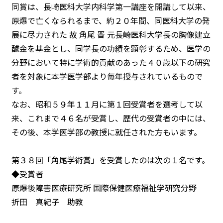
同賞は、長崎医科大学内科学第一講座を開講して以来、
原爆で亡くなられるまで、約２０年間、同医科大学の発
展に尽力された 故 角尾 晋 元長崎医科大学長の胸像建立
醵金を基金とし、同学長の功績を顕彰するため、医学の
分野において特に学術的貢献のあった４０歳以下の研究
者を対象に本学医学部より毎年授与されているもので
す。
なお、昭和５９年１１月に第１回受賞者を選考して以
来、これまで４６名が受賞し、歴代の受賞者の中には、
その後、本学医学部の教授に就任された方もいます。
第３８回「角尾学術賞」を受賞したのは次の１名です。
◆受賞者
原爆後障害医療研究所 国際保健医療福祉学研究分野
折田 真紀子 助教