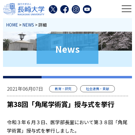
toggl
HOME
>
NEWS
> 詳細
News
2021年06月07日
教育・研究
社会連携・貢献
第38回「角尾学術賞」授与式を挙行
令和３年６月３日、医学部長室において第３８回「角尾
学術賞」授与式を挙行しました。