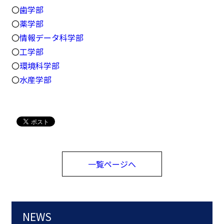
〇
歯学部
〇
薬学部
〇
情報データ科学部
〇
工学部
〇
環境科学部
〇
水産学部
一覧ページへ
NEWS