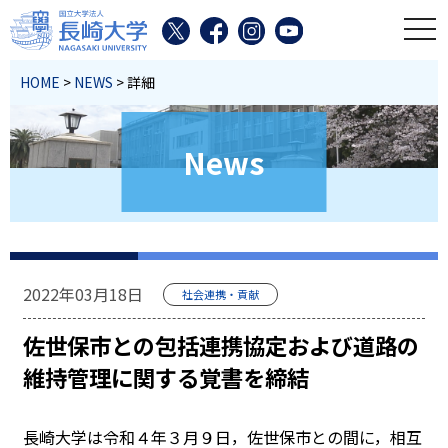
toggl
HOME
>
NEWS
> 詳細
News
2022年03月18日
社会連携・貢献
佐世保市との包括連携協定および道路の
維持管理に関する覚書を締結
長崎大学は令和４年３月９日，佐世保市との間に，相互