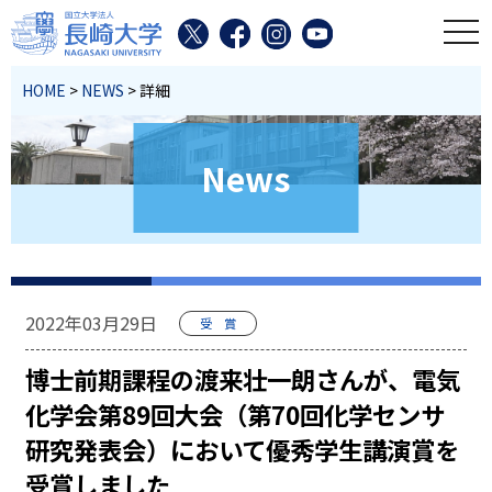
toggl
HOME
>
NEWS
> 詳細
News
2022年03月29日
受 賞
博士前期課程の渡来壮一朗さんが、電気
化学会第89回大会（第70回化学センサ
研究発表会）において優秀学生講演賞を
受賞しました