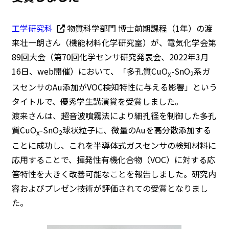
工学研究科
物質科学部門 博士前期課程（1年）の渡
来壮一朗さん（機能材料化学研究室）が、電気化学会第
89回大会（第70回化学センサ研究発表会、2022年3月
16日、web開催）において、「多孔質CuO
-SnO
系ガ
x
2
スセンサのAu添加がVOC検知特性に与える影響」という
タイトルで、優秀学生講演賞を受賞しました。
渡来さんは、超音波噴霧法により細孔径を制御した多孔
質CuO
-SnO
球状粒子に、微量のAuを高分散添加する
x
2
ことに成功し、これを半導体式ガスセンサの検知材料に
応用することで、揮発性有機化合物（VOC）に対する応
答特性を大きく改善可能なことを報告しました。研究内
容およびプレゼン技術が評価されての受賞となりまし
た。