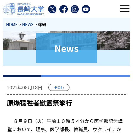
toggl
HOME
>
NEWS
> 詳細
News
2022年08月18日
その他
原爆犠牲者慰霊祭挙行
８月９日（火）午前１０時５４分から医学部記念講
堂において、理事、医学部長、教職員、ウクライナか