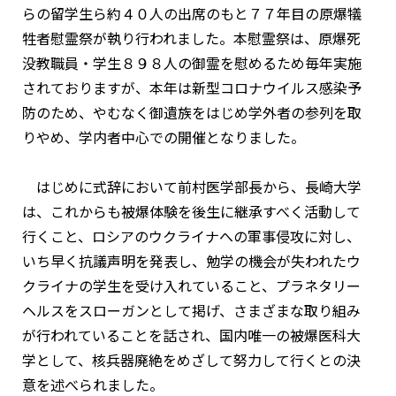
らの留学生ら約４０人の出席のもと７７年目の原爆犠
牲者慰霊祭が執り行われました。本慰霊祭は、原爆死
没教職員・学生８９８人の御霊を慰めるため毎年実施
されておりますが、本年は新型コロナウイルス感染予
防のため、やむなく御遺族をはじめ学外者の参列を取
りやめ、学内者中心での開催となりました。
はじめに式辞において前村医学部長から、長崎大学
は、これからも被爆体験を後生に継承すべく活動して
行くこと、ロシアのウクライナへの軍事侵攻に対し、
いち早く抗議声明を発表し、勉学の機会が失われたウ
クライナの学生を受け入れていること、プラネタリー
ヘルスをスローガンとして掲げ、さまざまな取り組み
が行われていることを話され、国内唯一の被爆医科大
学として、核兵器廃絶をめざして努力して行くとの決
意を述べられました。