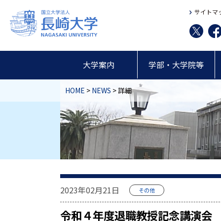
サイトマ
大学案内
学部・大学院等
HOME
>
NEWS
> 詳細
2023年02月21日
その他
令和４年度退職教授記念講演会