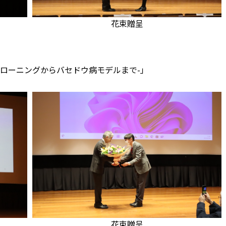
花束贈呈
ローニングからバセドウ病モデルまで-」
花束贈呈