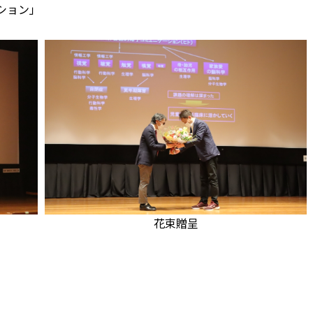
ション」
花束贈呈