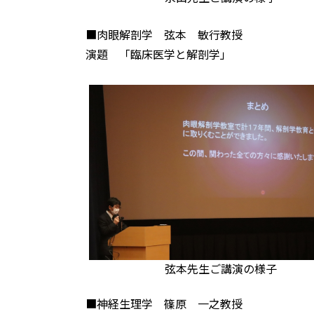
■肉眼解剖学 弦本 敏行教授
演題 「臨床医学と解剖学」
弦本先生ご講演の様子
■神経生理学 篠原 一之教授