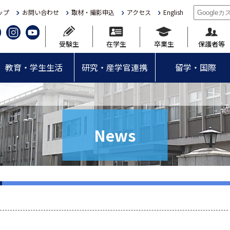
ップ
お問い合わせ
取材・撮影申込
アクセス
English
受験生
在学生
卒業生
保護者等
教育・学生生活
研究・産学官連携
留学・国際
News