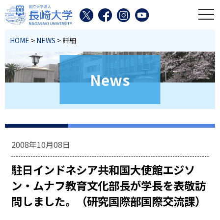
toggl
HOME
>
NEWS
> 詳細
News
2008年10月08日
駐日インドネシア共和国大使館エジソ
ン・ムナフ教育文化部長が学長を表敬訪
問しました。（研究国際部国際交流課）