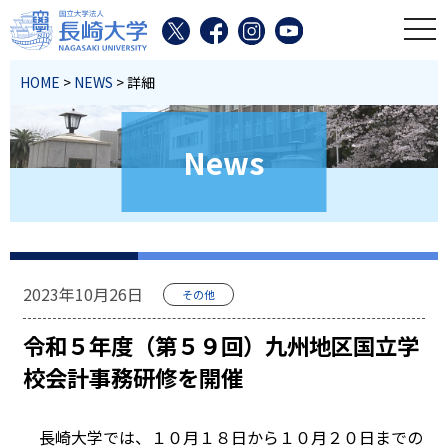
toggl
HOME
>
NEWS
> 詳細
News
2023年10月26日
その他
令和５年度（第５９回）九州地区国立学
校会計事務研修を開催
長崎大学では、１０月１８日から１０月２０日までの