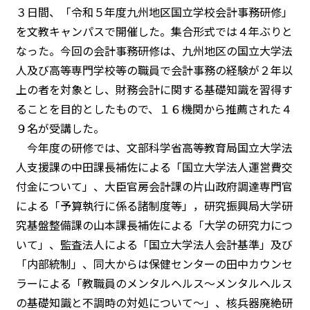
３日間、「令和５年度九州地区国立学校会計事務研修」
を文教キャンパスで開催した。集合形式では４年ぶりと
なった。今回の会計事務研修は、九州地区の国立大学法
人及び高等専門学校等の職員で会計事務の経験が２年以
上の者を対象とし、財務会計に関する基礎知識を習得す
ることを目的としたもので、１６機関から推薦された４
９名が受講した。
今年度の研修では、文部科学省高等教育局国立大学法
人支援課の中田課長補佐による「国立大学法人運営費交
付金について」、大臣官房会計課の片山政府調達専門官
による「予算執行に係る諸制度等」，研究振興局大学研
究基盤整備課の山本課長補佐による「大学の研究力につ
いて」、監査法人による「国立大学法人会計基準」及び
「内部統制」、同大からは保健センターの田中カウンセ
ラーによる「教職員のメンタルヘルス～メンタルヘルス
の基礎知識と不調時の対処について～」、核兵器廃絶研