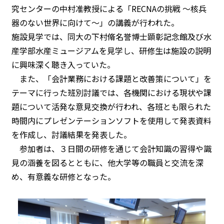
究センターの中村准教授による「RECNAの挑戦 ～核兵
器のない世界に向けて～」の講義が行われた。
施設見学では、同大の下村脩名誉博士顕彰記念館及び水
産学部水産ミュージアムを見学し、研修生は施設の説明
に興味深く聴き入っていた。
また、「会計業務における課題と改善策について」を
テーマに行った班別討議では、各機関における現状や課
題について活発な意見交換が行われ、各班とも限られた
時間内にプレゼンテーションソフトを使用して発表資料
を作成し、討議結果を発表した。
参加者は、３日間の研修を通じて会計知識の習得や識
見の涵養を図るとともに、他大学等の職員と交流を深
め、有意義な研修となった。